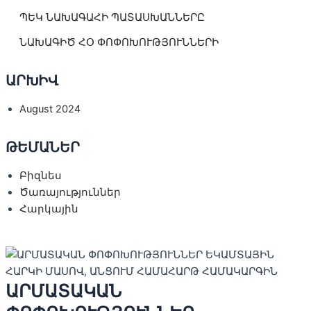
ՊԵԿ ՆԱԽԱԳԱՀԻ ՊԱՏԱՍԽԱՆՆԵՐԸ
ՆԱԽԱԳԻԾ ՀՕ ՓՈՓՈԽՈՒԹՅՈՒՆՆԵՐԻ
ԱՐԽԻՎ
August 2024
ԹԵՄԱՆԵՐ
Բիզնես
Ծառայություններ
Հարկային
ԱՐՄԱՏԱԿԱՆ