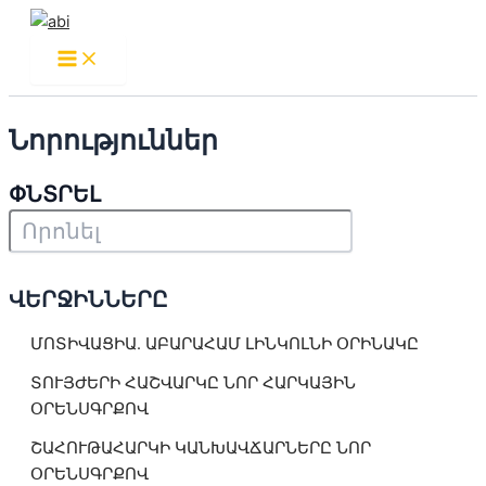
Main
Skip
Menu
to
content
Նորություններ
ՓՆՏՐԵԼ
ՎԵՐՋԻՆՆԵՐԸ
ՄՈՏԻՎԱՑԻԱ. ԱԲԱՐԱՀԱՄ ԼԻՆԿՈԼՆԻ ՕՐԻՆԱԿԸ
ՏՈՒՅԺԵՐԻ ՀԱՇՎԱՐԿԸ ՆՈՐ ՀԱՐԿԱՅԻՆ
ՕՐԵՆՍԳՐՔՈՎ
ՇԱՀՈՒԹԱՀԱՐԿԻ ԿԱՆԽԱՎՃԱՐՆԵՐԸ ՆՈՐ
ՕՐԵՆՍԳՐՔՈՎ