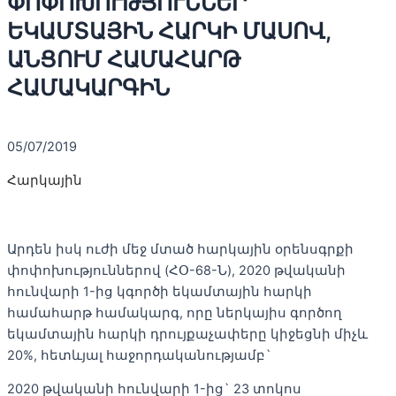
ՓՈՓՈԽՈՒԹՅՈՒՆՆԵՐ
ԵԿԱՄՏԱՅԻՆ ՀԱՐԿԻ ՄԱՍՈՎ,
ԱՆՑՈՒՄ ՀԱՄԱՀԱՐԹ
ՀԱՄԱԿԱՐԳԻՆ
05/07/2019
Հարկային
Արդեն իսկ ուժի մեջ մտած հարկային օրենսգրքի
փոփոխություններով (ՀՕ-68-Ն), 2020 թվականի
հունվարի 1-ից կգործի եկամտային հարկի
համահարթ համակարգ, որը ներկայիս գործող
եկամտային հարկի դրույքաչափերը կիջեցնի միչև
20%, հետևյալ հաջորդականությամբ`
2020 թվականի հունվարի 1-ից` 23 տոկոս