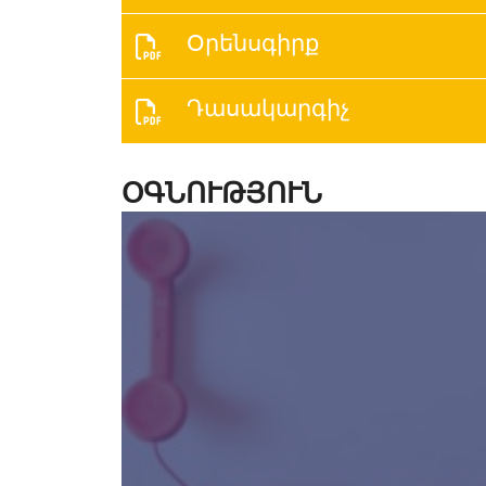
Օրենսգիրք
Դասակարգիչ
ՕԳՆՈՒԹՅՈՒՆ
Հարցեր ունե՞ք։ Մենք կզանգահարեն
Ձեզ և կլսենք Ձեր հարցը։ Կարճ
խորհրդատվություն անվճար։
Պատվիրել զանգ