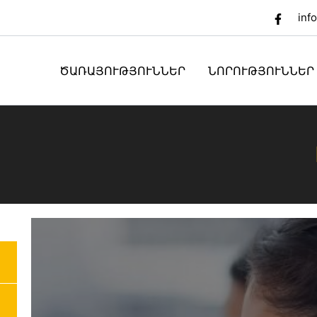
inf
ԾԱՌԱՅՈՒԹՅՈՒՆՆԵՐ
ՆՈՐՈՒԹՅՈՒՆՆԵՐ