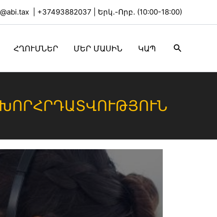
o@abi.tax
|
+37493882037
| Երկ.-Որբ. (10:00-18:00)
Search
ՀՂՈՒՄՆԵՐ
ՄԵՐ ՄԱՍԻՆ
ԿԱՊ
ԽՈՐՀՐԴԱՏՎՈՒԹՅՈՒՆ